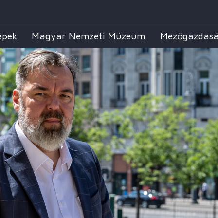
épek
Magyar Nemzeti Múzeum
Mezőgazdas