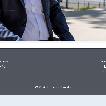
atója
L. Si
-16.
L
M
©2026 L. Simon László